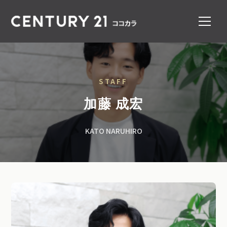
STAFF
加藤 成宏
KATO NARUHIRO