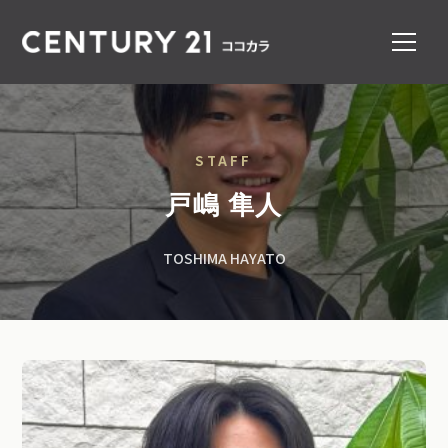
STAFF
戸嶋 隼人
TOSHIMA HAYATO