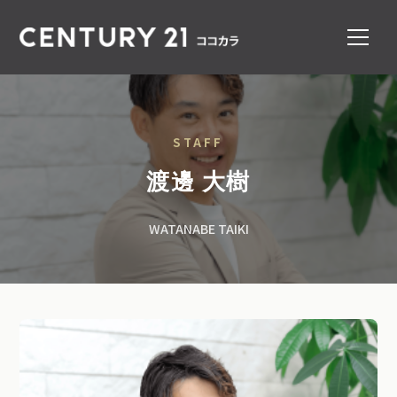
STAFF
渡邊 大樹
WATANABE TAIKI