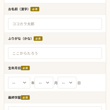
お名前（漢字）
必須
ふりがな（かな）
必須
生年月日
必須
年
月
日
最終学歴
必須