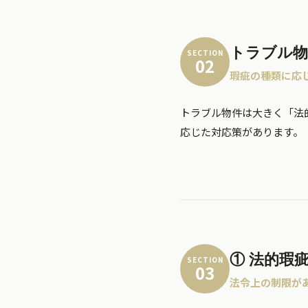
トラブル物
SECTION
02
瑕疵の種類に応
トラブル物件は大きく「法
応じた対応策があります。
① 法的瑕
SECTION
03
法令上の制限が