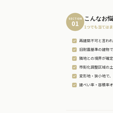
こんなお
SECTION
01
1つでも当ては
再建築不可と言わ
旧耐震基準の建物
隣地との境界が確
市街化調整区域の
変形地・狭小地で
建ぺい率・容積率