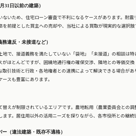
5月31日以前の建築）
いないため、住宅ローン審査で不利になるケースがあります。耐震
築を前提とした買主への売却や、当社による買取が現実的な選択肢
義務違反・未接道など）
土地で、接道義務を満たしていない「袋地」「未接道」の相談は特
スがほとんどですが、囲繞地通行権の確保交渉、隣地との等価交換・
な取引技術と行政・各地権者との連携によって解決できる場合があ
ケースも豊富にあります。
て替えが制限されているエリアです。農地転用（農業委員会との調
します。居住用以外の活用ニーズを探りながら、各市役所との継続
バー（違法建築・既存不適格）